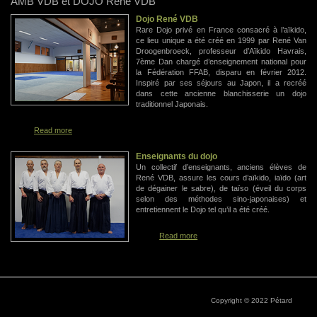
AMB VDB et DOJO René VDB
Dojo René VDB
Rare Dojo privé en France consacré à l’aïkido,
ce lieu unique a été créé en 1999 par René Van
Droogenbroeck, professeur d’Aïkido Havrais,
7ème Dan chargé d’enseignement national pour
la Fédération FFAB, disparu en février 2012.
Inspiré par ses séjours au Japon, il a recréé
dans cette ancienne blanchisserie un dojo
traditionnel Japonais.
Read more
Enseignants du dojo
Un collectif d’enseignants, anciens élèves de
René VDB, assure les cours d’aïkido, iaïdo (art
de dégainer le sabre), de taïso (éveil du corps
selon des méthodes sino-japonaises) et
entretiennent le Dojo tel qu’il a été créé.
Read more
Copyright © 2022 Pétard